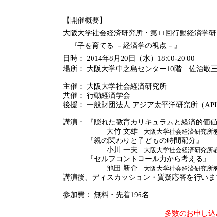
【開催概要】
大阪大学社会経済研究所・第11回行動経済学
『子を育てる －経済学の視点－』
日時： 2014年8月20日（水）18:00-20:00
場所
： 大阪大学中之島センター10階 佐治敬
主催： 大阪大学社会経済研究所
共催： 行動経済学会
後援： 一般財団法人 アジア太平洋研究所（API
講演：
『隠れた教育カリキュラムと経済的価
大竹 文雄
大阪大学社会経済研究所教
『親の関わりと子どもの時間配分』
小川 一夫
大阪大学社会経済研究所
『セルフコントロール力から考える』
池田 新介
大阪大学社会経済研究所教
講演後、ディスカッション・質疑応答を行いま
参加費： 無料・先着196名
多数のお申し込