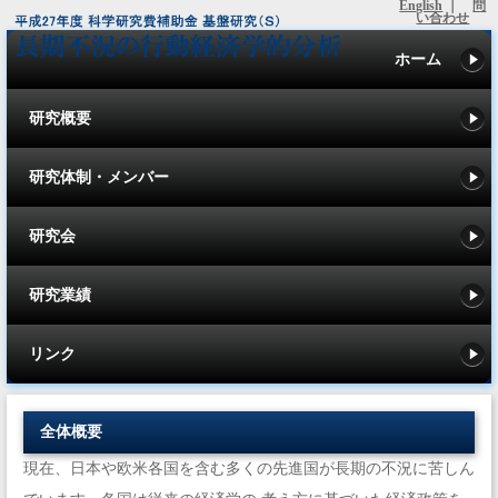
English
｜
問
い合わせ
ホーム
研究概要
研究体制・メンバー
研究会
研究業績
リンク
全体概要
現在、日本や欧米各国を含む多くの先進国が長期の不況に苦しん