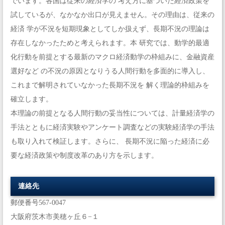
でいます。各国は従来の経済学の 考え方に基づいた経済政策を
試しているが、なかなか出口が見えません。その理由は、従来の
経済 学が不況を短期現象としてしか扱えず、長期不況の理論は
存在しなかったためと考えられます。本 研究では、動学的最適
化行動を前提とする最新のマクロ経済動学の枠組みに、金融資産
選好など の不況の原因となりうる人間行動を多面的に導入し、
これまで解明されていなかった長期不況を 解く理論的枠組みを
確立します。
本理論の前提となる人間行動の妥当性については、計量経済学の
手法とともに経済実験やアンケート調査などの実験経済学の手法
も取り入れて検証します。さらに、 長期不況に陥った経済に必
要な経済政策や制度改革のあり方を示します。
連絡先
郵便番号567-0047
大阪府茨木市美穂ヶ丘６−１