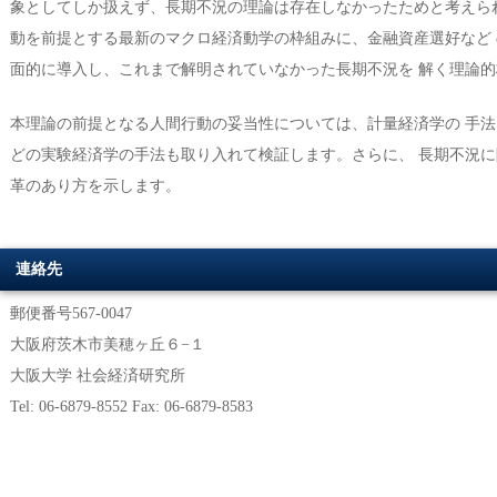
象としてしか扱えず、長期不況の理論は存在しなかったためと考えら
動を前提とする最新のマクロ経済動学の枠組みに、金融資産選好など
面的に導入し、これまで解明されていなかった長期不況を 解く理論
本理論の前提となる人間行動の妥当性については、計量経済学の 手
どの実験経済学の手法も取り入れて検証します。さらに、 長期不況
革のあり方を示します。
連絡先
郵便番号567-0047
大阪府茨木市美穂ヶ丘６−１
大阪大学 社会経済研究所
Tel: 06-6879-8552 Fax: 06-6879-8583