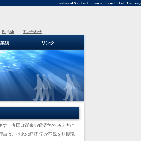
Institute of Social and Economic Research, Osaka University
English
｜
問い合わせ
究業績
リンク
ます。各国は従来の経済学の 考え方に
理由は、従来の経済 学が不況を短期現